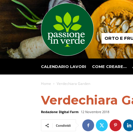
Passione
ORTO E FR
in
verde
CALENDARIO LAVORI
COME CREARE…
Home
Verdechiara Garden
Verdechiara G
Redazione Digital Farm
12 Novembre 2018
Condividi