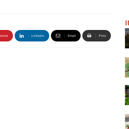
terest
Linkedin
Email
Print