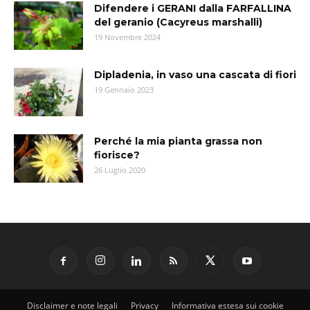
Difendere i GERANI dalla FARFALLINA
del geranio (Cacyreus marshalli)
19 Novembre 2024
Dipladenia, in vaso una cascata di fiori
19 Gennaio 2023
Perché la mia pianta grassa non
fiorisce?
26 Luglio 2020
Disclaimer e note legali
Privacy
Informativa estesa sui cookie