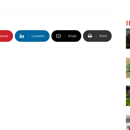
terest
Linkedin
Email
Print