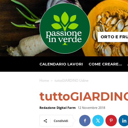
Passione
ORTO E FR
in
verde
CALENDARIO LAVORI
COME CREARE…
Home
tuttoGIARDINO Udine
tuttoGIARDIN
Redazione Digital Farm
12 Novembre 2018
Condividi