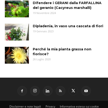
Difendere i GERANI dalla FARFALLINA
del geranio (Cacyreus marshalli)
19 Novembre 2024
Dipladenia, in vaso una cascata di fiori
19 Gennaio 2023
Perché la mia pianta grassa non
fiorisce?
26 Luglio 2020
Disclaimer e note legali
Privacy
Informativa estesa sui cookie