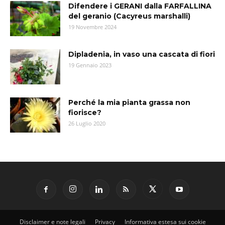
Difendere i GERANI dalla FARFALLINA
del geranio (Cacyreus marshalli)
19 Novembre 2024
Dipladenia, in vaso una cascata di fiori
19 Gennaio 2023
Perché la mia pianta grassa non
fiorisce?
26 Luglio 2020
Disclaimer e note legali
Privacy
Informativa estesa sui cookie