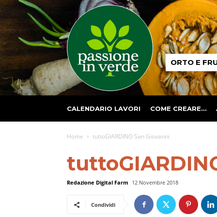
Passione
ORTO E FR
in
verde
CALENDARIO LAVORI
COME CREARE…
Home
tuttoGIARDINO San Giovanni
tuttoGIARDINO
Redazione Digital Farm
12 Novembre 2018
Condividi