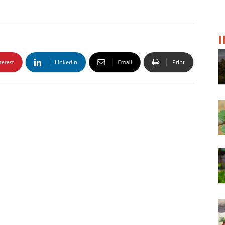
terest
Linkedin
Email
Print