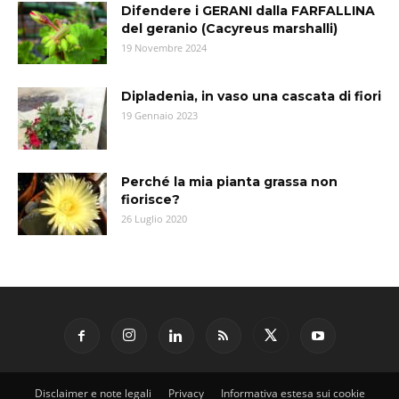
Difendere i GERANI dalla FARFALLINA
del geranio (Cacyreus marshalli)
19 Novembre 2024
Dipladenia, in vaso una cascata di fiori
19 Gennaio 2023
Perché la mia pianta grassa non
fiorisce?
26 Luglio 2020
Disclaimer e note legali
Privacy
Informativa estesa sui cookie