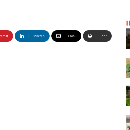
terest
Linkedin
Email
Print