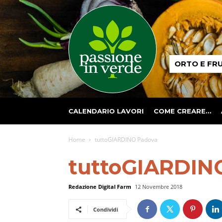
Passione
ORTO E FR
in
verde
CALENDARIO LAVORI
COME CREARE…
Home
tuttoGIARDINO Padova
tuttoGIARDIN
Redazione Digital Farm
12 Novembre 2018
Condividi