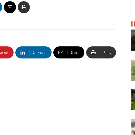
terest
Linkedin
Email
Print