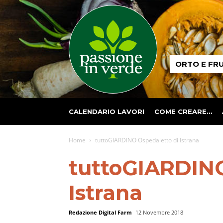
Passione
ORTO E FR
in
verde
CALENDARIO LAVORI
COME CREARE…
Home
tuttoGIARDINO Ospedaletto di Istrana
tuttoGIARDINO
Istrana
Redazione Digital Farm
12 Novembre 2018