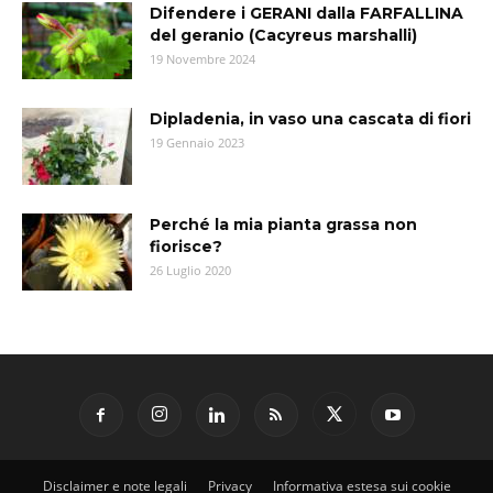
Difendere i GERANI dalla FARFALLINA
del geranio (Cacyreus marshalli)
19 Novembre 2024
Dipladenia, in vaso una cascata di fiori
19 Gennaio 2023
Perché la mia pianta grassa non
fiorisce?
26 Luglio 2020
Disclaimer e note legali
Privacy
Informativa estesa sui cookie