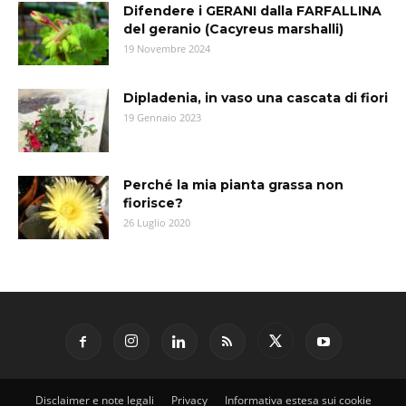
Difendere i GERANI dalla FARFALLINA
del geranio (Cacyreus marshalli)
19 Novembre 2024
Dipladenia, in vaso una cascata di fiori
19 Gennaio 2023
Perché la mia pianta grassa non
fiorisce?
26 Luglio 2020
Disclaimer e note legali
Privacy
Informativa estesa sui cookie