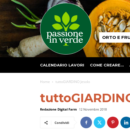
Passione
ORTO E FR
in
verde
CALENDARIO LAVORI
COME CREARE…
Home
tuttoGIARDINO Jesolo
tuttoGIARDINO
Redazione Digital Farm
12 Novembre 2018
Condividi