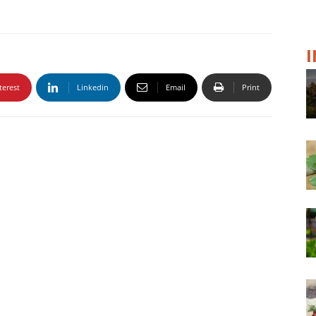
terest
Linkedin
Email
Print