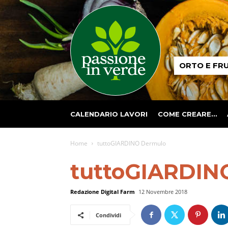
Passione
ORTO E FR
in
verde
CALENDARIO LAVORI
COME CREARE…
Home
tuttoGIARDINO Dermulo
tuttoGIARDIN
Redazione Digital Farm
12 Novembre 2018
Condividi