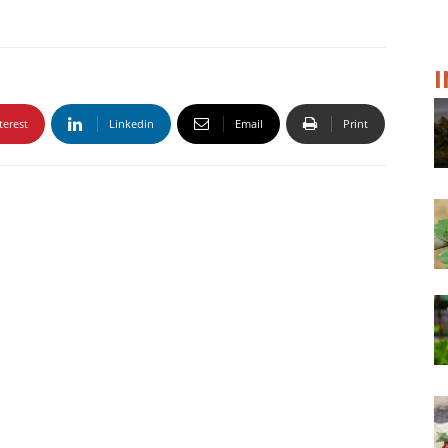
terest
Linkedin
Email
Print