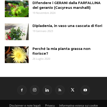
Difendere i GERANI dalla FARFALLINA
del geranio (Cacyreus marshalli)
19 Novembre 2024
Dipladenia, in vaso una cascata di fiori
19 Gennaio 2023
Perché la mia pianta grassa non
fiorisce?
26 Luglio 2020
Disclaimer e note legali
Privacy
Informativa estesa sui cookie