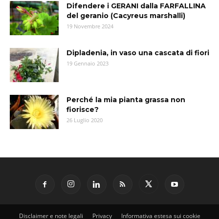
Difendere i GERANI dalla FARFALLINA
del geranio (Cacyreus marshalli)
19 Novembre 2024
Dipladenia, in vaso una cascata di fiori
19 Gennaio 2023
Perché la mia pianta grassa non
fiorisce?
26 Luglio 2020
Disclaimer e note legali
Privacy
Informativa estesa sui cookie