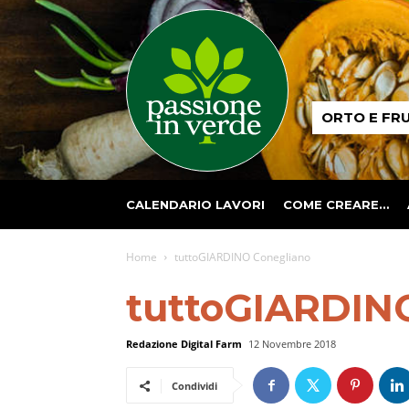
Passione
ORTO E FR
in
verde
CALENDARIO LAVORI
COME CREARE…
Home
tuttoGIARDINO Conegliano
tuttoGIARDIN
Redazione Digital Farm
12 Novembre 2018
Condividi