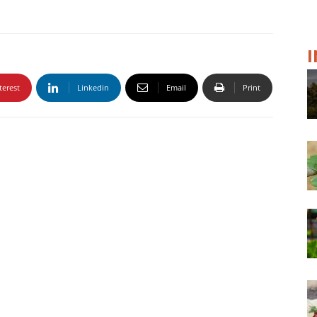
terest
Linkedin
Email
Print