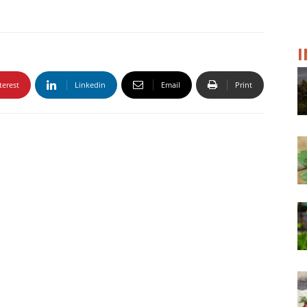
terest
Linkedin
Email
Print