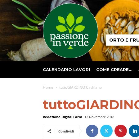
Passione
ORTO E FR
in
verde
CALENDARIO LAVORI
COME CREARE…
Home
tuttoGIARDINO Cadriano
tuttoGIARDIN
Redazione Digital Farm
12 Novembre 2018
Condividi