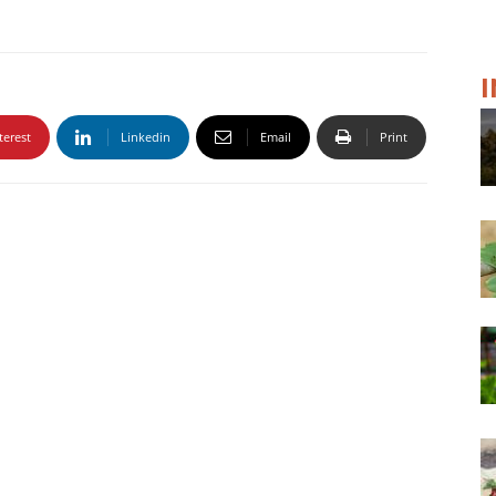
terest
Linkedin
Email
Print