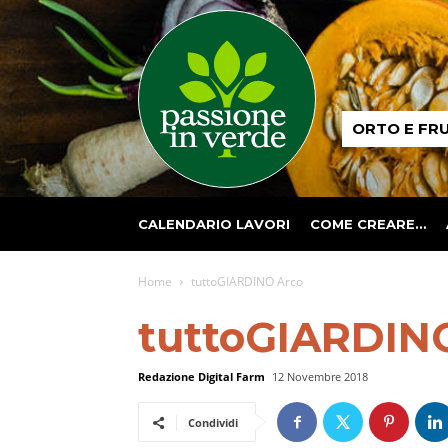
Passione
ORTO E FR
in
verde
CALENDARIO LAVORI
COME CREARE…
Home
tuttoGIARDINO Arco
tuttoGIARDIN
Redazione Digital Farm
12 Novembre 2018
Condividi