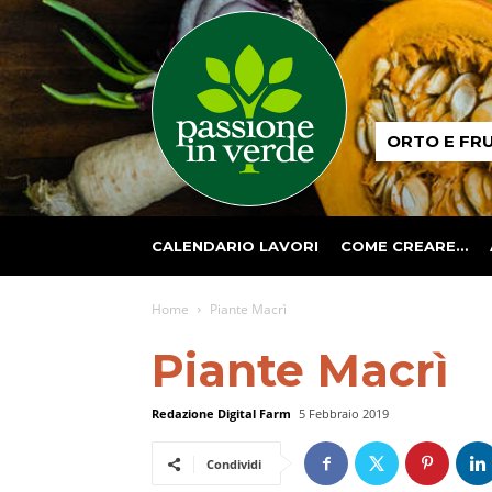
Passione
ORTO E FR
in
verde
CALENDARIO LAVORI
COME CREARE…
Home
Piante Macrì
Piante Macrì
Redazione Digital Farm
5 Febbraio 2019
Condividi