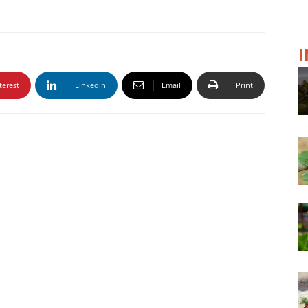
terest
Linkedin
Email
Print