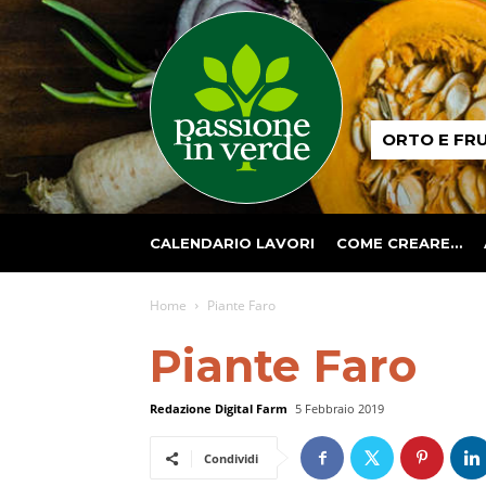
Passione
ORTO E FR
in
verde
CALENDARIO LAVORI
COME CREARE…
Home
Piante Faro
Piante Faro
Redazione Digital Farm
5 Febbraio 2019
Condividi