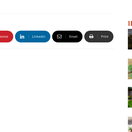
terest
Linkedin
Email
Print