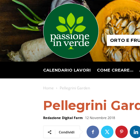
Passione
ORTO E FR
in
verde
CALENDARIO LAVORI
COME CREARE…
Home
Pellegrini Garden
Pellegrini Gar
Redazione Digital Farm
12 Novembre 2018
Condividi