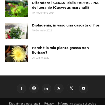
Difendere i GERANI dalla FARFALLINA
del geranio (Cacyreus marshalli)
19 Novembre 2024
Dipladenia, in vaso una cascata di fiori
19 Gennaio 2023
Perché la mia pianta grassa non
fiorisce?
26 Luglio 2020
Disclaimer e note legali
Privacy
Informativa estesa sui cookie