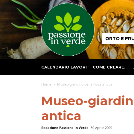
Passione
ORTO E FR
in
verde
CALENDARIO LAVORI
COME CREARE…
Home
Museo-giardino della Rosa antica
Museo-giardin
antica
Redazione Passione In Verde
30 Aprile 2020