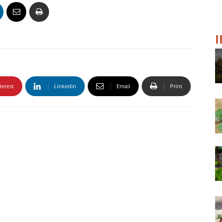
terest
Linkedin
Email
Print