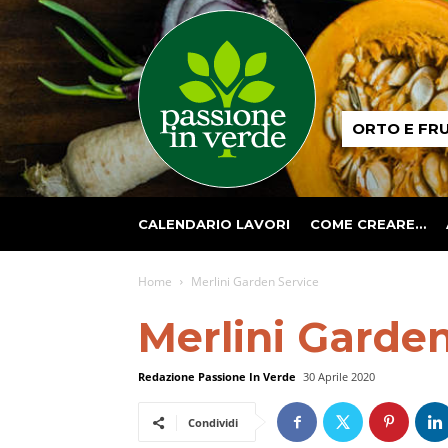
Passione
ORTO E FR
in
verde
CALENDARIO LAVORI
COME CREARE…
Home
Merlini Garden Service
Merlini Garden
Redazione Passione In Verde
30 Aprile 2020
Condividi