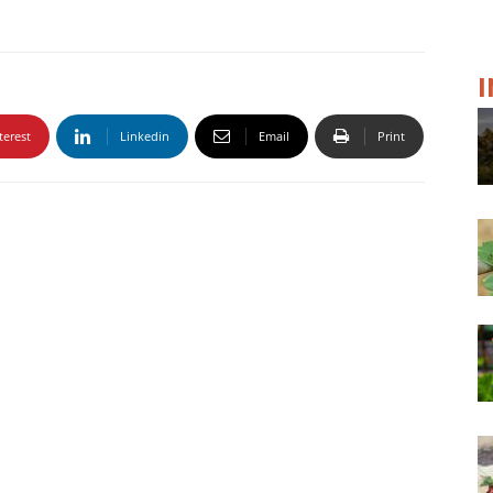
terest
Linkedin
Email
Print