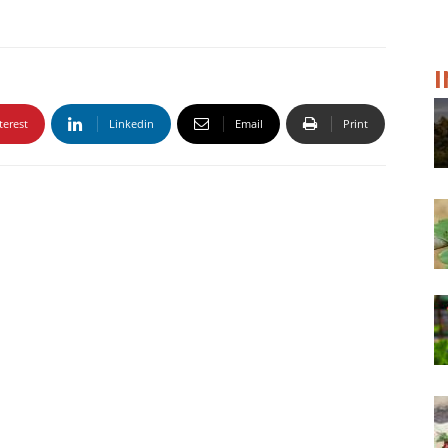
terest
Linkedin
Email
Print