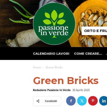
Passione
ORTO E FR
in
verde
CALENDARIO LAVORI
COME CREARE…
Home
Green Bricks
Green Bricks
Redazione Passione In Verde
30 Aprile 2020
Condividi