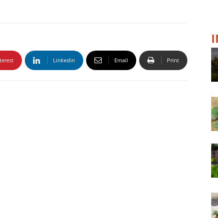
terest
Linkedin
Email
Print