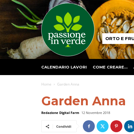
Passione
ORTO E FR
in
verde
CALENDARIO LAVORI
COME CREARE…
Home
Garden Anna
Garden Anna
Redazione Digital Farm
12 Novembre 2018
Condividi