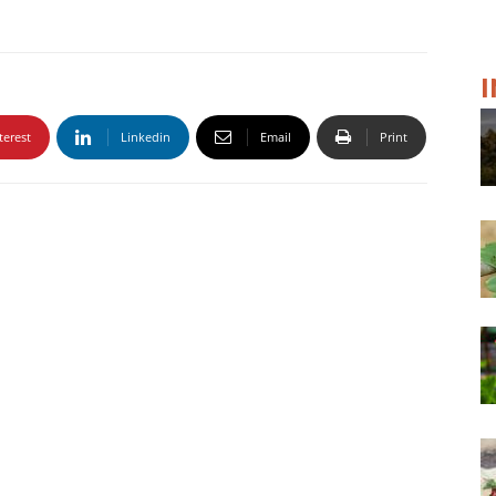
terest
Linkedin
Email
Print