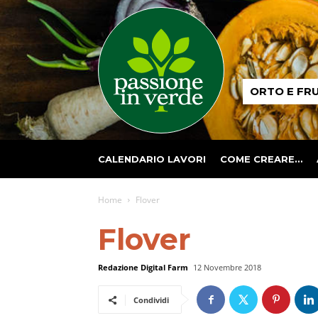
Passione
ORTO E FR
in
verde
CALENDARIO LAVORI
COME CREARE…
Home
Flover
Flover
Redazione Digital Farm
12 Novembre 2018
Condividi