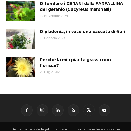
Difendere i GERANI dalla FARFALLINA
del geranio (Cacyreus marshalli)
19 Novembre 2024
Dipladenia, in vaso una cascata di fiori
19 Gennaio 2023
Perché la mia pianta grassa non
fiorisce?
26 Luglio 2020
Disclaimer e note legali
Privacy
Informativa estesa sui cookie