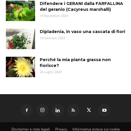
Difendere i GERANI dalla FARFALLINA
del geranio (Cacyreus marshalli)
19 Novembre 2024
Dipladenia, in vaso una cascata di fiori
19 Gennaio 2023
Perché la mia pianta grassa non
fiorisce?
26 Luglio 2020
Disclaimer e note legali
Privacy
Informativa estesa sui cookie