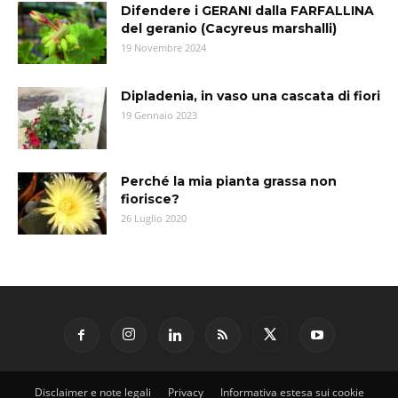
Difendere i GERANI dalla FARFALLINA
del geranio (Cacyreus marshalli)
19 Novembre 2024
Dipladenia, in vaso una cascata di fiori
19 Gennaio 2023
Perché la mia pianta grassa non
fiorisce?
26 Luglio 2020
Disclaimer e note legali
Privacy
Informativa estesa sui cookie