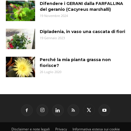
Difendere i GERANI dalla FARFALLINA
del geranio (Cacyreus marshalli)
19 Novembre 2024
Dipladenia, in vaso una cascata di fiori
19 Gennaio 2023
Perché la mia pianta grassa non
fiorisce?
26 Luglio 2020
Disclaimer e note legali
Privacy
Informativa estesa sui cookie