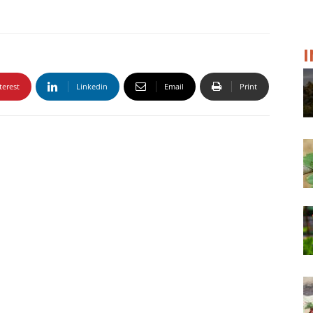
terest
Linkedin
Email
Print