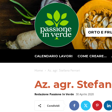
Passione
ORTO E FR
in
verde
CALENDARIO LAVORI
COME CREARE…
Home
Az. agr. Stefano Ferrari
Az. agr. Stefan
Redazione Passione In Verde
30 Aprile 2020
Condividi