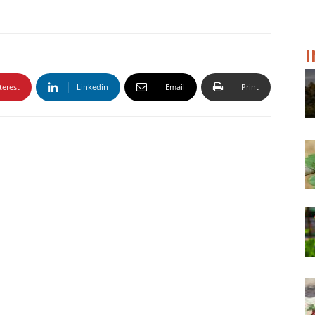
terest
Linkedin
Email
Print