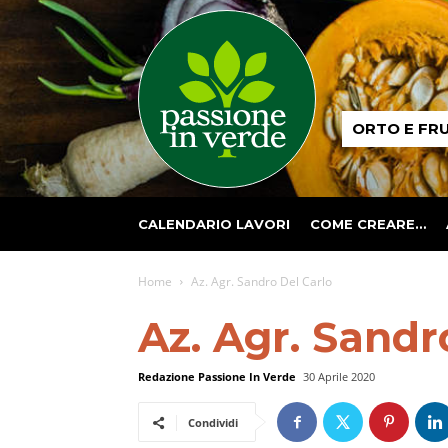
Passione
ORTO E FR
in
verde
CALENDARIO LAVORI
COME CREARE…
Home
Az. Agr. Sandro Del Carlo
Az. Agr. Sandr
Redazione Passione In Verde
30 Aprile 2020
Condividi