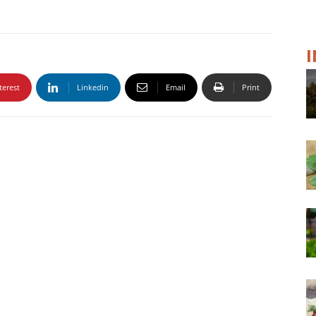
terest
Linkedin
Email
Print