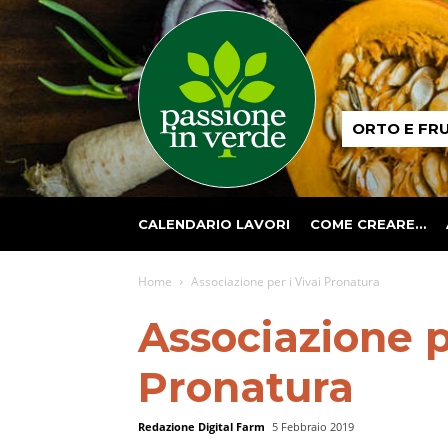
Passione
ORTO E FR
in
verde
CALENDARIO LAVORI
COME CREARE…
Home
Associazione per i Vivai Pronatura
Associazione p
Pronatura
Redazione Digital Farm
5 Febbraio 2019