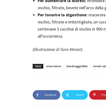
Per aumentare la diuresi:
infondete p
vischio, filtrate, bevete nell’arco della
Per favorire la digestione:
macerate p
vischio, filtrate e imbottigliate; un cu
settimane 3 cucchiai di vischio in 900 m
all’occorrenza.
(
Illustrazione di Sara Menon
)
TAGS
erboristeria
GiardinaggioWeb
rimedi nat
Facebook
Twitter
Pin