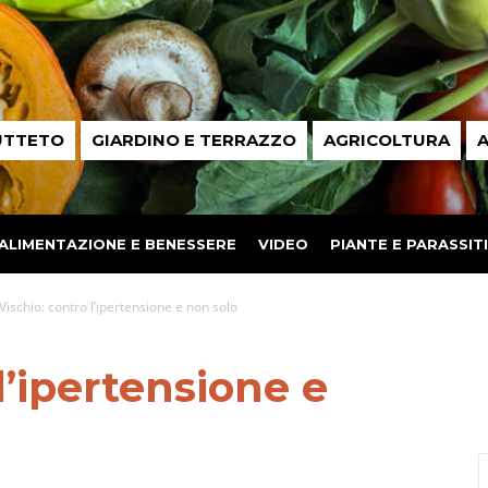
UTTETO
GIARDINO E TERRAZZO
AGRICOLTURA
A
ALIMENTAZIONE E BENESSERE
VIDEO
PIANTE E PARASSITI
Vischio: contro l’ipertensione e non solo
l’ipertensione e