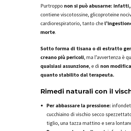
Purtroppo
non si può abusarne: infatti,
contiene viscotossine, glicoproteine nociv
cardiorespiratorio, tanto che
l’ingestion
morte
.
Sotto forma di tisana o di estratto ge
creano più pericoli
, ma l’avvertenza è qu
qualsiasi assunzione
, e di
non modifica
quanto stabilito dal terapeuta.
Rimedi naturali con il visc
Per abbassare la pressione:
infondete
cucchiaino di vischio secco spezzettato,
tiglio, una tazza mattino e sera lontano