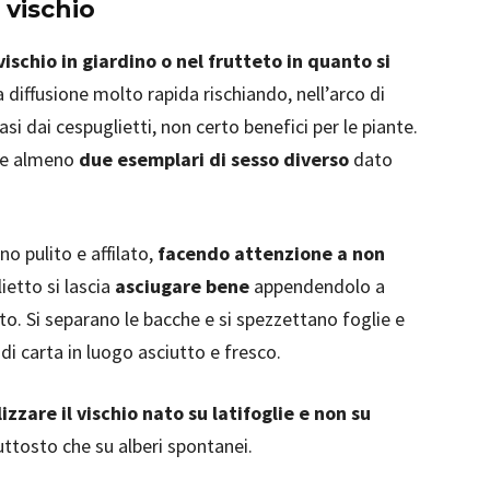
 vischio
vischio in giardino o nel frutteto in quanto si
la diffusione molto rapida rischiando, nell’arco di
vasi dai cespuglietti, non certo benefici per le piante.
are almeno
due esemplari di sesso diverso
dato
ino pulito e affilato,
facendo attenzione a non
lietto si lascia
asciugare bene
appendendolo a
to. Si separano le bacche e si spezzettano foglie e
di carta in luogo asciutto e fresco.
lizzare il vischio nato su latifoglie e non su
piuttosto che su alberi spontanei.