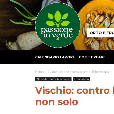
Passione
ORTO E FR
in
verde
CALENDARIO LAVORI
COME CREARE…
Home
Alimentazione e benessere
Erboristeria
Alimentazione e benessere
Erboristeria
Vischio: contro 
non solo