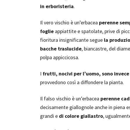
in erboristeria
.
Il vero vischio è un’erbacea
perenne sem
foglie
appiattite e spatolate, prive di pic
fioritura insignificante segue
la produzio
bacche traslucide
, biancastre, del diam
polpa appiccicosa.
I
frutti, nocivi per l’uomo, sono invece 
provvedono così a diffondere la pianta.
Il falso vischio è un’erbacea
perenne cad
decisamente giallognole anche in piena e
grandi e
di colore giallastro
, ugualmente