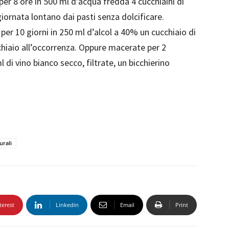
er 8 ore in 500 ml d’acqua fredda 4 cucchiaini di
 giornata lontano dai pasti senza dolcificare.
er 10 giorni in 250 ml d’alcol a 40% un cucchiaio di
cchiaio all’occorrenza. Oppure macerate per 2
l di vino bianco secco, filtrate, un bicchierino
urali
terest
Linkedin
Email
Print