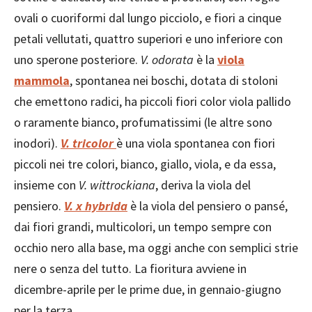
ovali o cuoriformi dal lungo picciolo, e fiori a cinque
petali vellutati, quattro superiori e uno inferiore con
uno sperone posteriore.
V. odorata
è la
viola
mammola
, spontanea nei boschi, dotata di stoloni
che emettono radici, ha piccoli fiori color viola pallido
o raramente bianco, profumatissimi (le altre sono
inodori).
V. tricolor
è una viola spontanea con fiori
piccoli nei tre colori, bianco, giallo, viola, e da essa,
insieme con
V. wittrockiana
, deriva la viola del
pensiero.
V. x hybrida
è la viola del pensiero o pansé,
dai fiori grandi, multicolori, un tempo sempre con
occhio nero alla base, ma oggi anche con semplici strie
nere o senza del tutto. La fioritura avviene in
dicembre-aprile per le prime due, in gennaio-giugno
per la terza.