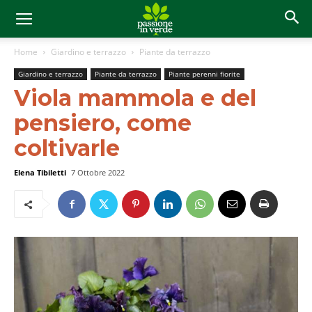
Home
Giardino e terrazzo
Piante da terrazzo
Giardino e terrazzo
Piante da terrazzo
Piante perenni fiorite
Viola mammola e del
pensiero, come
coltivarle
Elena Tibiletti
7 Ottobre 2022