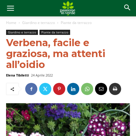
Home
Giardino e terrazzo
Piante da terrazzo
Giardino e terrazzo
Piante da terrazzo
Verbena, facile e
graziosa, ma attenti
all’oidio
Elena Tibiletti
24 Aprile 2022