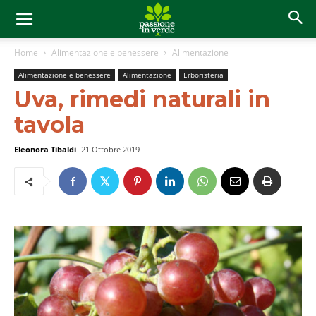
Home
Alimentazione e benessere
Alimentazione
Alimentazione e benessere
Alimentazione
Erboristeria
Uva, rimedi naturali in
tavola
Eleonora Tibaldi
21 Ottobre 2019