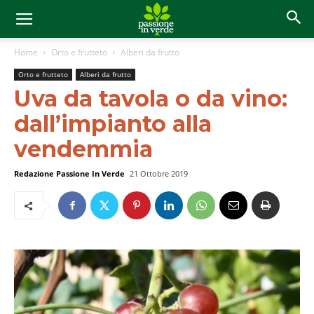
Home
Orto e frutteto
Alberi da frutto
Orto e frutteto
Alberi da frutto
Uva da tavola o da vino:
dall’impianto alla
vendemmia
Redazione Passione In Verde
21 Ottobre 2019