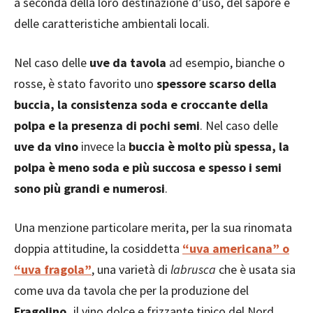
a seconda della loro destinazione d’uso, del sapore e
delle caratteristiche ambientali locali.
Nel caso delle
uve da tavola
ad esempio, bianche o
rosse, è stato favorito uno
spessore scarso della
buccia, la consistenza soda e croccante della
polpa e la presenza di pochi semi
. Nel caso delle
uve da vino
invece la
buccia è molto più spessa, la
polpa è meno soda e più succosa e spesso i semi
sono più grandi e numerosi
.
Una menzione particolare merita, per la sua rinomata
doppia attitudine, la cosiddetta
“uva americana” o
“uva fragola”
, una varietà di
labrusca
che è usata sia
come uva da tavola che per la produzione del
Fragolino,
il vino dolce e frizzante tipico del Nord