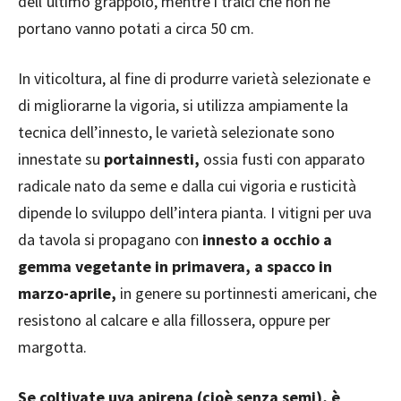
dell’ultimo grappolo, mentre i tralci che non ne
portano vanno potati a circa 50 cm.
In viticoltura, al fine di produrre varietà selezionate e
di migliorarne la vigoria, si utilizza ampiamente la
tecnica dell’innesto, le varietà selezionate sono
innestate su
portainnesti,
ossia fusti con apparato
radicale nato da seme e dalla cui vigoria e rusticità
dipende lo sviluppo dell’intera pianta. I vitigni per uva
da tavola si propagano con
innesto a occhio a
gemma vegetante in primavera, a spacco in
marzo-aprile,
in genere su portinnesti americani, che
resistono al calcare e alla fillossera, oppure per
margotta.
Se coltivate uva apirena (cioè senza semi), è