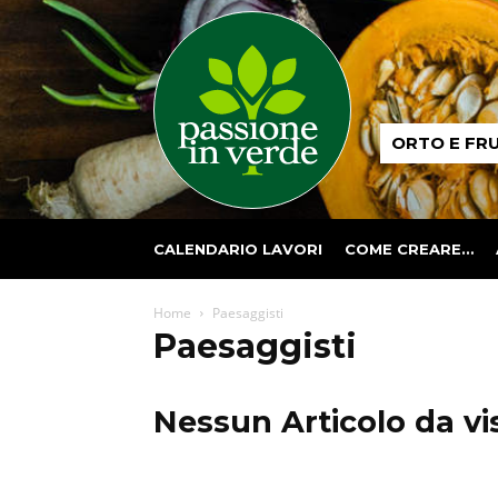
Passione
ORTO E FR
in
verde
CALENDARIO LAVORI
COME CREARE…
Home
Paesaggisti
Paesaggisti
Nessun Articolo da vi