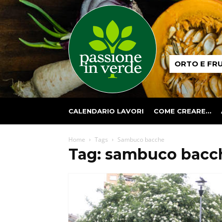
Passione
ORTO E FR
in
verde
CALENDARIO LAVORI
COME CREARE…
Home
Tags
Sambuco bacche
Tag: sambuco bacc