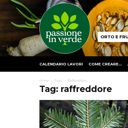
Passione
ORTO E FR
in
verde
CALENDARIO LAVORI
COME CREARE…
Home
Tags
Raffreddore
Tag: raffreddore