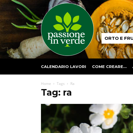
Passione
ORTO E FR
in
verde
CALENDARIO LAVORI
COME CREARE…
Home
Tags
Ra
Tag: ra