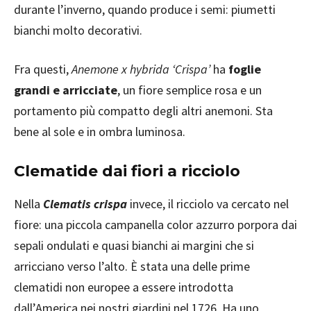
durante l’inverno, quando produce i semi: piumetti
bianchi molto decorativi.
Fra questi,
Anemone x hybrida ‘Crispa’
ha
foglie
grandi e arricciate
, un fiore semplice rosa e un
portamento più compatto degli altri anemoni. Sta
bene al sole e in ombra luminosa.
Clematide dai fiori a ricciolo
Nella
Clematis
crispa
invece, il ricciolo va cercato nel
fiore: una piccola campanella color azzurro porpora dai
sepali ondulati e quasi bianchi ai margini che si
arricciano verso l’alto. È stata una delle prime
clematidi non europee a essere introdotta
dall’America nei nostri giardini nel 1726. Ha uno