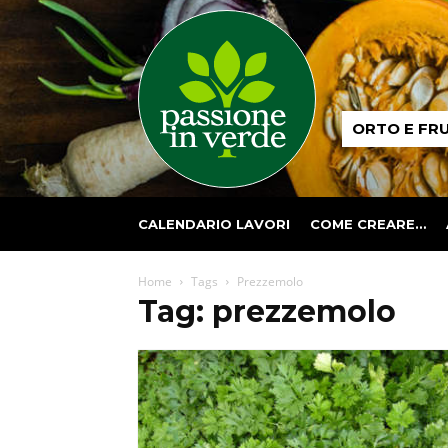
Passione
ORTO E FR
in
verde
CALENDARIO LAVORI
COME CREARE…
Home
Tags
Prezzemolo
Tag: prezzemolo