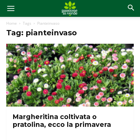
Home
Tags
Pianteinvaso
Tag: pianteinvaso
Margheritina coltivata o
pratolina, ecco la primavera