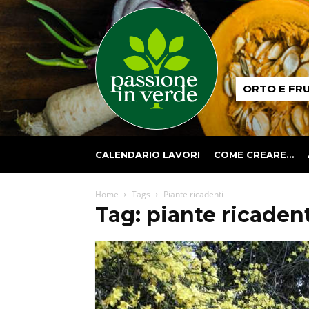
Passione
ORTO E FR
in
verde
CALENDARIO LAVORI
COME CREARE…
Home
Tags
Piante ricadenti
Tag: piante ricaden