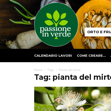
Passione
ORTO E FR
in
verde
CALENDARIO LAVORI
COME CREARE…
Home
Tags
Pianta del mirto
Tag: pianta del mirt