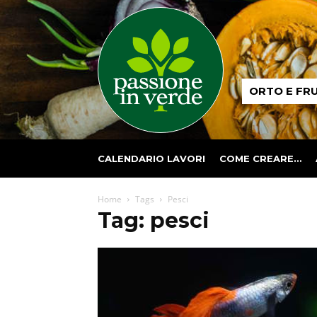
Passione
ORTO E FR
in
verde
CALENDARIO LAVORI
COME CREARE…
Home
Tags
Pesci
Tag: pesci